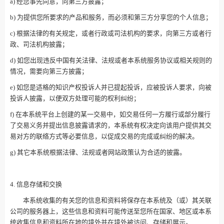
a) 经您事先同意，向第三方披露；
b) 为提供您所要求的产品和服务，而必须和第三方分享您的个人信息；
c) 根据法律的有关规定，或者行政或司法机构的要求，向第三方或者行
政、司法机构披露；
d) 如您出现违反中国有关法律、法规或者本系统服务协议或相关规则的
情况，需要向第三方披露；
e) 如您是适格的知识产权投诉人并已提起投诉，应被投诉人要求，向被
投诉人披露，以便双方处理可能的权利纠纷；
f) 在本系统平台上创建的某一交易中，如交易任何一方履行或部分履行
了交易义务并提出信息披露请求的，本系统有权决定向该用户提供其交
易对方的联络方式等必要信息，以促成交易的完成或纠纷的解决。
g) 其它本系统根据法律、法规或者网站政策认为合适的披露。
4. 信息存储和交换
本系统收集的有关您的信息和资料将保存在本系统及（或）其关联
公司的服务器上，这些信息和资料可能传送至您所在国家、地区或本系
统收集信息和资料所在地的境外并在境外被访问、存储和展示。