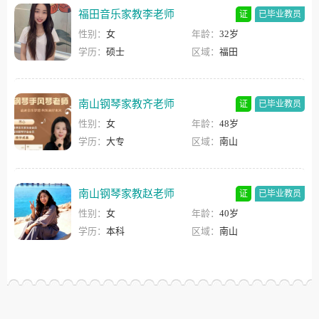
福田音乐家教李老师
证
已毕业教员
性别：
女
年龄：
32岁
学历：
硕士
区域：
福田
南山钢琴家教齐老师
证
已毕业教员
性别：
女
年龄：
48岁
学历：
大专
区域：
南山
南山钢琴家教赵老师
证
已毕业教员
性别：
女
年龄：
40岁
学历：
本科
区域：
南山