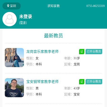
深圳
求知家教
0755-86253319
未登录
[登录]
最新教员
龙岗音乐家教李老师
证
已毕业教员
性别：
女
年龄：
31岁
学历：
本科
区域：
龙岗
宝安钢琴家教李老师
证
已毕业教员
性别：
男
年龄：
43岁
学历：
本科
区域：
宝安